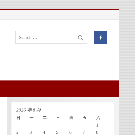
流與創新管理學位學程
2026 年 8 月
日
一
二
三
四
五
六
1
2
3
4
5
6
7
8