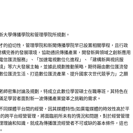
新大學傳播學院和管理學院所規劃。
才的迫切性，管理學院和新聞傳播學院早已設置相關學程，且行政
，從建構完善的發展環境，協助通訊傳播產業，開發新興領域之創新應用
電信匯流服務」、「加速電視數位化進程」、「建構新興視訊服
境」等六大發展主軸，並據此規劃推動策略，期待藉由數位匯流發
數位匯流生活、打造數位匯流產業、提升國家次世代競爭力」之願
老師密集討論及規劃，特成立此數位學習碩士在職專班，其特色在
滿足學習者面對新一波傳播產業變革之挑戰的需求。
不同媒體平台間的經營，因其媒體特性(如廣電媒體的時效性高於平
後的跨平台經營管理，將面臨前所未有的情況和問題，對於經營管理
理理論和知識，就成為傳播匯流經營者不可或缺的基本條件，這也
。