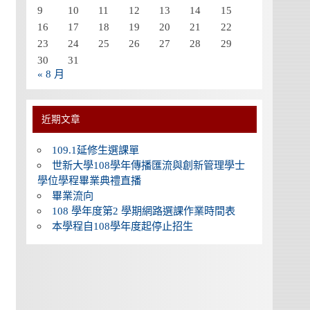
9
10
11
12
13
14
15
16
17
18
19
20
21
22
23
24
25
26
27
28
29
30
31
« 8 月
近期文章
109.1延修生選課單
世新大學108學年傳播匯流與創新管理學士
學位學程畢業典禮直播
畢業流向
108 學年度第2 學期網路選課作業時間表
本學程自108學年度起停止招生