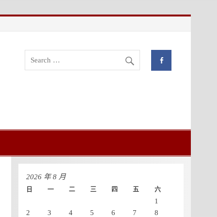
流與創新管理學位學程
2026 年 8 月
日
一
二
三
四
五
六
1
2
3
4
5
6
7
8