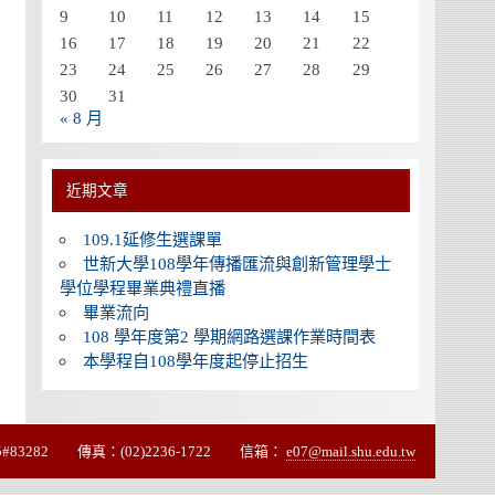
9
10
11
12
13
14
15
16
17
18
19
20
21
22
23
24
25
26
27
28
29
30
31
« 8 月
近期文章
109.1延修生選課單
世新大學108學年傳播匯流與創新管理學士
學位學程畢業典禮直播
畢業流向
108 學年度第2 學期網路選課作業時間表
本學程自108學年度起停止招生
3282 傳真：(02)2236-1722 信箱：
e07@mail.shu.edu.tw