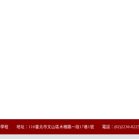
地址：116臺北市文山區木柵路一段17巷1號 電話：(02)2236-8225#8